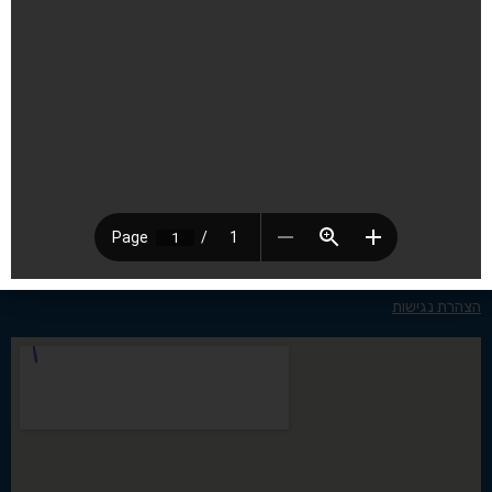
חטיבת הביניים רעות
הרצליה
זיסו 9 הרצליה
09-9557171
reut544148@gmail.com
הצהרת נגישות